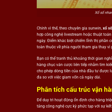
Xổ số nhan
Chính vì thế, theo chuyên gia sunwin,
xổ s
hợp công nghệ livestream hoặc thuật toán g
ngày. Điểm khác biệt chiếm lĩnh thị phần 
toàn thuộc về phía người tham gia thay vì
Bạn có thể tranh thủ khoảng thời gian nghỉ
hàng chục ván cược liên tiếp nhằm tìm kiế
cho phép dòng tiền của nhà đầu tư được lu
đa so với việc giam vốn cả ngày dài.
Phân tích cấu trúc vận hà
Để duy trì hoạt động ổn định cho hàng triệ
tảng công nghệ cực kỳ phức tạp với sự kết