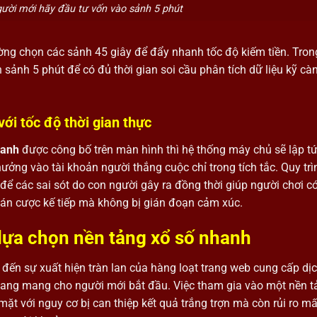
gười mới hãy đầu tư vốn vào sảnh 5 phút
ng chọn các sảnh 45 giây để đẩy nhanh tốc độ kiếm tiền. Tron
n sảnh 5 phút để có đủ thời gian soi cầu phân tích dữ liệu kỹ cà
ới tốc độ thời gian thực
hanh
được công bố trên màn hình thì hệ thống máy chủ sẽ lập t
hưởng vào tài khoản người thắng cuộc chỉ trong tích tắc. Quy trì
t để các sai sót do con người gây ra đồng thời giúp người chơi c
ván cược kế tiếp mà không bị gián đoạn cảm xúc.
lựa chọn nền tảng xổ số nhanh
đến sự xuất hiện tràn lan của hàng loạt trang web cung cấp dị
hoang mang cho người mới bắt đầu. Việc tham gia vào một nền t
mặt với nguy cơ bị can thiệp kết quả trắng trợn mà còn rủi ro mấ