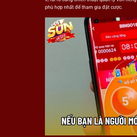
phù hợp nhất để tham gia đặt cược.