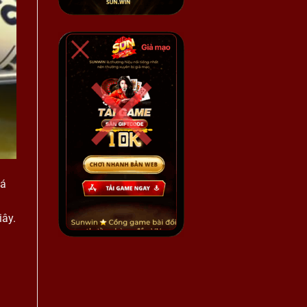
há
iây.