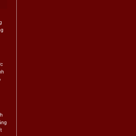
g
ng
ức
nh
ó
ch
ảng
t