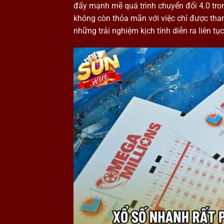
đẩy mạnh mẽ quá trình chuyển đổi 4.0 tron
không còn thỏa mãn với việc chỉ được tha
những trải nghiệm kịch tính diễn ra liên t