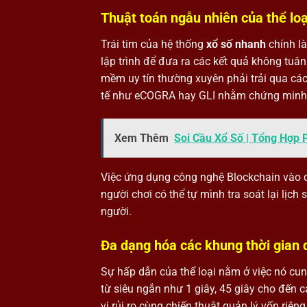
Thuật toán ngẫu nhiên của thể lo
Trái tim của hệ thống
xổ số nhanh
chính l
lập trình để đưa ra các kết quả không tuâ
mềm uy tín thường xuyên phải trải qua cá
tế như eCOGRA hay GLI nhằm chứng minh t
Xem Thêm
Soi Cầu Xổ Số | Tổng Hợp
Việc ứng dụng công nghệ Blockchain vào q
người chơi có thể tự mình tra soát lại lịc
người.
Đa dạng hóa các khung thời gian 
Sự hấp dẫn của thể loại nằm ở việc nó cu
từ siêu ngắn như 1 giây, 45 giây cho đến 
vị rủi ro cùng chiến thuật quản lý vốn riê