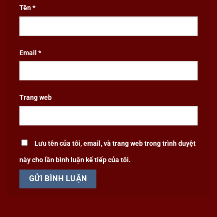
Tên
*
Email
*
Trang web
Lưu tên của tôi, email, và trang web trong trình duyệt
này cho lần bình luận kế tiếp của tôi.