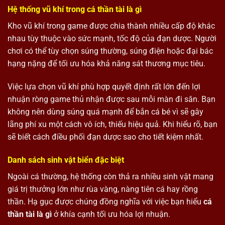
Hệ thống vũ khí trong cá thần tài là gì
Kho vũ khí trong game được chia thành nhiều cấp độ khác
nhau tùy thuộc vào sức mạnh, tốc độ của đạn dược. Người
chơi có thể tùy chọn súng thường, súng điện hoặc đại bác
hạng nặng để tối ưu hóa khả năng sát thương mục tiêu.
Việc lựa chọn vũ khí phù hợp quyết định rất lớn đến lợi
nhuận ròng game thủ nhận được sau mỗi màn đi săn. Bạn
không nên dùng súng quá mạnh để bắn cá bé vì sẽ gây
lãng phí xu một cách vô ích, thiếu hiệu quả. Khi hiểu rõ, bạn
sẽ biết cách điều phối đạn dược sao cho tiết kiệm nhất.
Danh sách sinh vật biển đặc biệt
Ngoài cá thường, hệ thống còn thả ra nhiều sinh vật mang
giá trị thưởng lớn như rùa vàng, nàng tiên cá hay rồng
thần. Hạ gục được chúng đồng nghĩa với việc bạn hiểu
cá
thần tài là gì
ở khía cạnh tối ưu hóa lợi nhuận.